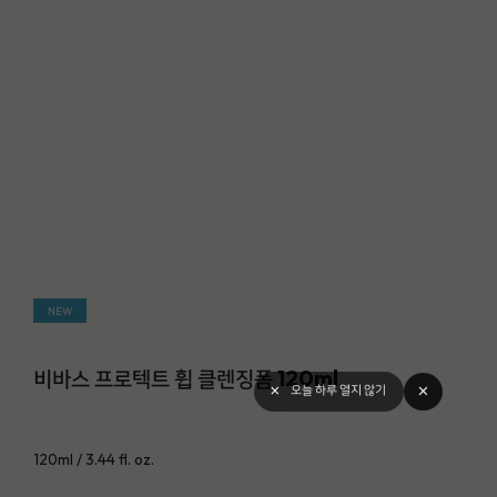
NEW
비바스 프로텍트 휩 클렌징폼 120ml
close
오늘 하루 열지 않기
120ml / 3.44 fl. oz.