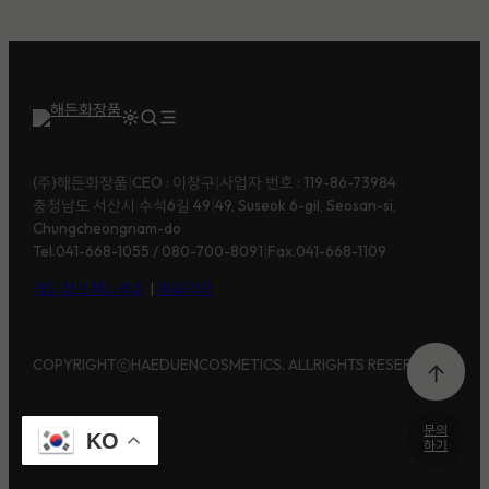
(주)해든화장품ㅤ
|
ㅤCEO : 이창구ㅤ
|
ㅤ사업자 번호 : 119-86-73984
충청남도 서산시 수석6길 49ㅤ
|
ㅤ49, Suseok 6-gil, Seosan-si,
Chungcheongnam-do
Tel.041-668-1055 / 080-700-8091ㅤ
|
ㅤFax.041-668-1109
개인정보처리방침
|
이용약관
COPYRIGHTⓒHAEDUENCOSMETICS. ALLRIGHTS RESERVED.
문의
KO
하기